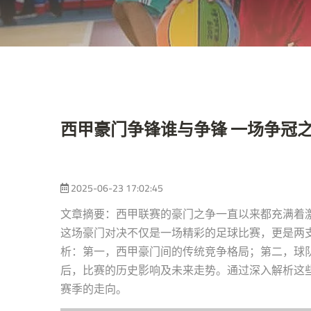
西甲豪门争锋谁与争锋 一场争冠
2025-06-23 17:02:45
文章摘要：西甲联赛的豪门之争一直以来都充满着
这场豪门对决不仅是一场精彩的足球比赛，更是两
析：第一，西甲豪门间的传统竞争格局；第二，球
后，比赛的历史影响及未来走势。通过深入解析这
赛季的走向。