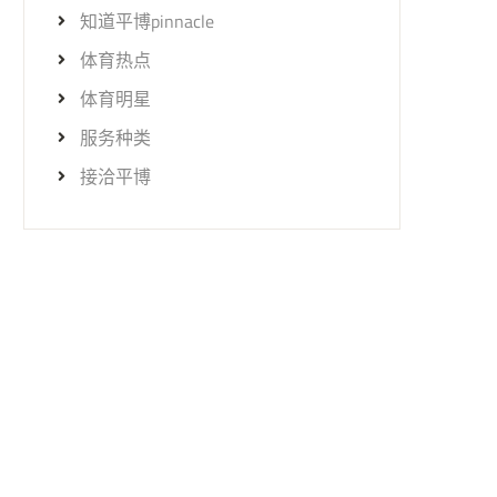
知道平博pinnacle
体育热点
体育明星
服务种类
接洽平博