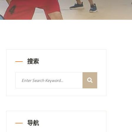
搜索
导航