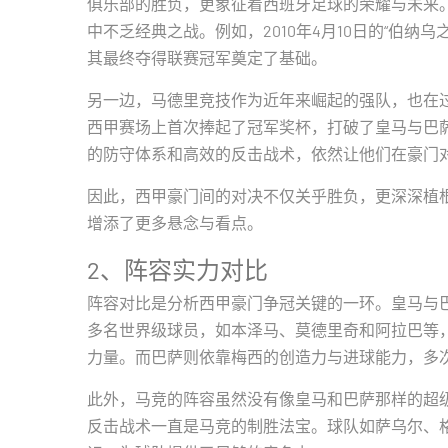
俱乐部的胜负，更象征着西班牙足球的荣耀与未来
中不乏经典之战。例如，2010年4月10日的“伯纳
其最终夺得联赛冠军奠定了基础。
另一边，马德里竞技作为近年来崛起的强队，也在过
西甲赛场上首次捧起了冠军奖杯，打破了皇马与巴
的防守体系和高效的反击战术，依然让他们在豪门
因此，西甲豪门间的对决不仅关乎胜负，更深深植
增添了更多悬念与看点。
2、阵容实力对比
阵容对比是分析西甲豪门争冠关键的一环。皇马与
多名世界级球员，如本泽马、莫德里奇和阿拉巴等
力量。而巴萨则依靠梅西的创造力与进球能力，多
此外，马竞的阵容虽然没有像皇马和巴萨那样的超
反击战术一直是马竞的制胜法宝。球队如萨乌尔、