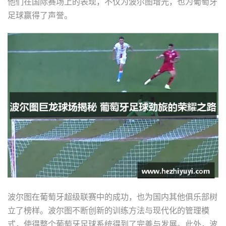
他们在国际赛场上的表现，不仅为波尔图增光，也为葡萄牙
足球赢得了声誉。
波尔图在葡萄牙超级联赛中的成功，也为国内其他俱乐部树
立了榜样。波尔图不断创新的训练方法与现代化的管理模
式，使得整个葡萄牙足球系统得到了完善与发展。此外，波