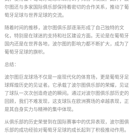
尔图还与多家国际俱乐部保持着密切的合作关系，推动了葡
萄牙足球与世界足球的交流。
随着时间的推移，波尔图俱乐部逐渐形成了自己独特的文
化，特别是在球迷的支持和社区建设方面。无论是在葡萄牙
国内还是在世界各地，波尔图的影响力都不断扩大，成为了
葡萄牙足球的旗帜。
总结：
波尔图巨龙球场不仅是一座现代化的体育场，更是葡萄牙足
球辉煌历史的见证者。它承载了波尔图俱乐部的荣耀，见证
了球队一次次创造奇迹的瞬间。通过对波尔图俱乐部历史的
回顾，我们不难发现，这支球队在欧洲赛场的卓越表现，正
是其自身实力与精神的集中体现。
从俱乐部的历史荣誉到在国际赛事中的优异表现，波尔图俱
乐部的成功经验对葡萄牙足球的成长起到了积极推动作用。