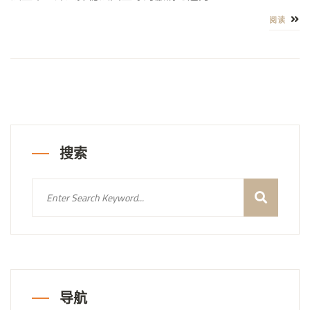
阅读
搜索
导航