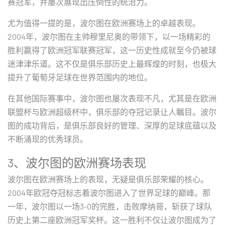
赛冠军，并屡次展现出压倒性的统治力。
尤为值得一提的是，波尔图在欧洲赛场上的卓越表现。
2004年，波尔图在主帅穆里尼奥的带领下，以一场精彩的
胜利赢得了欧洲冠军联赛冠军，这一历史性成就至今仍被球
迷津津乐道。这不仅是俱乐部历史上最辉煌的时刻，也极大
提升了葡萄牙足球在世界范围内的地位。
在其他国际赛事中，波尔图也屡次表现不凡，尤其是在欧洲
联盟杯与欧洲超级杯中，俱乐部的夺冠记录让人瞩目。波尔
图的成功背后，是俱乐部良好的管理、深厚的足球底蕴以及
不断涌现的优秀球员。
3、波尔图的欧洲赛场表现
波尔图在欧洲赛场上的表现，无疑是俱乐部荣耀的核心。
2004年欧冠夺冠标志着波尔图进入了世界足球的巅峰。那
一年，波尔图以一场3-0的完胜，击败摩纳哥，斩获了球队
历史上第二座欧洲冠军奖杯。这一胜利不仅让波尔图成为了