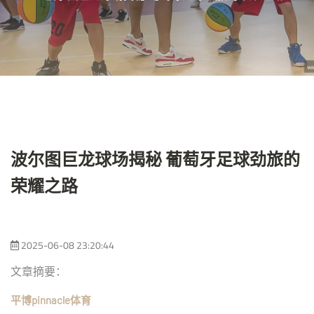
波尔图巨龙球场揭秘 葡萄牙足球劲旅的
荣耀之路
2025-06-08 23:20:44
文章摘要：
平博pinnacle体育