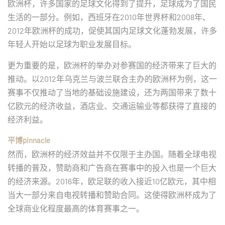
欧洲杯，许多国家的足球文化得到了提升，足球成为了国民
生活的一部分。例如，西班牙在2010年世界杯和2008年、
2012年欧洲杯的成功，促使其国内足球文化蓬勃发展，许多
年轻人开始以足球为职业发展目标。
更为重要的是，欧洲杯的举办对参赛国的经济带来了巨大的
推动。以2012年乌克兰与波兰联合主办的欧洲杯为例，这一
赛事不仅推动了当地的基础设施建设，还为两国带来了数十
亿欧元的经济收益，酒店业、交通运输业等都获得了直接的
经济利益。
平博pinnacle
然而，欧洲杯的经济效益并不仅限于主办国。随着全球电视
转播的普及，赞助商和广告商在赛事中的投入也是一个巨大
的经济来源。2016年，欧足联的收入接近10亿欧元，其中相
当大一部分来自电视转播和赞助合同。这使得欧洲杯成为了
全球商业化程度最高的体育赛事之一。