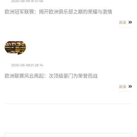
2025-06-08 19:01:56
欧洲冠军联赛：揭开欧洲俱乐部之巅的荣耀与激情
阅读
2025-06-08 21:28:14
欧洲联赛风云再起：次顶级豪门为荣誉而战
阅读