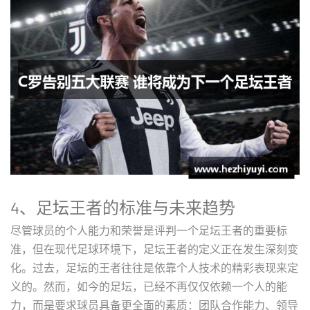
4、足坛王者的标准与未来趋势
尽管球员的个人能力和荣誉是评判一个足坛王者的重要标
准，但在现代足球环境下，足坛王者的定义正在发生深刻变
化。过去，足坛的王者往往是依靠个人技术的精彩表现来定
义的。然而，如今的足坛，已经不再仅仅依赖一个人的能
力，而是要求球员具备更全面的素质：团队合作能力、领导