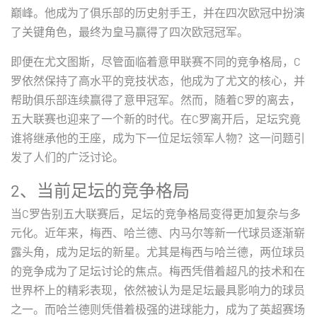
巅峰。他成为了俱乐部的历史射手王，并在四次欧冠中扮演
了关键角色，最终为皇马赢得了四次欧冠冠军。
即便在尤文图斯，尽管面临着意甲联赛不同的竞争格局，C
罗依然保持了高水平的竞技状态，他成为了尤文的核心，并
帮助俱乐部连续赢得了意甲冠军。然而，随着C罗的离去，
五大联赛也迎来了一个新的时代。在C罗离开后，足坛究竟
谁将继承他的王座，成为下一位足坛领军人物？这一问题引
发了人们的广泛讨论。
2、当前足坛的竞争格局
当C罗告别五大联赛后，足坛的竞争格局变得更加复杂与多
元化。近年来，梅西、哈兰德、内马尔等新一代球员逐渐崭
露头角，成为足坛的新星。尤其是梅西与哈兰德，两位球员
的竞争成为了足坛讨论的焦点。梅西凭借着超凡的技术和在
世界杯上的精彩表现，依然被认为是足坛最具影响力的球员
之一。而哈兰德则凭借着极强的进球能力，成为了英超赛场