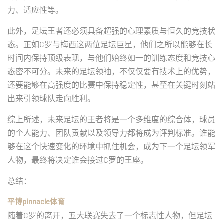
力、适应性等。
此外，足坛王者还必须具备超强的心理素质与恒久的竞技状
态。正如C罗与梅西这两位足坛巨星，他们之所以能够在长
时间内保持顶级表现，与他们始终如一的训练态度和竞技心
态密不可分。未来的足坛领袖，不仅仅要有技术上的优势，
还要能够在高强度的比赛中保持稳定性，甚至在关键时刻站
出来引领球队走向胜利。
综上所述，未来足坛的王者将是一个多维度的综合体，球员
的个人能力、团队贡献以及领导力都将成为评判标准。谁能
够在这个快速变化的环境中抓住机会，成为下一个足坛领军
人物，最终将决定谁会接过C罗的王座。
总结：
平博pinnacle体育
随着C罗的离开，五大联赛失去了一个标志性人物，但足坛