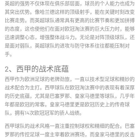
英超的强势不仅体现在俱乐部层面，球员的个人能力也成为
其突出优势。像哈兰德这样的顶级射手，能在关键时刻改变
比赛走势。而英超球队通常具有更高的比赛节奏和更加拼搏
的态度，这也使他们在面对欧冠淘汰赛的巨大压力时，能够
迅速调整心态，增强整体战斗力。无论是对阵顶级球队，还
是面对弱队，英超球队的进攻与防守体系往往都能压制对
手。
2、西甲的战术底蕴
西甲作为欧洲足球的老牌劲旅，一直以技术型足球和精妙的
战术配合为主打。西甲球队在欧冠淘汰赛中的表现有着深厚
的历史底蕴，尤其是巴塞罗那、皇家马德里等球队，几乎年
年都是欧冠的常客。皇家马德里更是欧冠历史上的传奇球
队，拥有14次欧冠冠军的骄人战绩。
西甲球队的战术风格一直注重控制球权和精细的配合。巴塞
罗那的传控足球一度主宰着欧洲赛场，而皇家马德里的反击