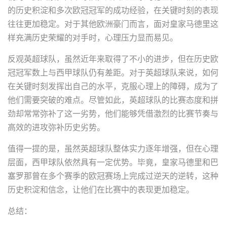
的历史积淀和多次欧冠冠军的成功经验，在关键时刻的表现
往往更加稳定。对于其他欧洲豪门而言，面对皇家马德里这
样充满历史荣耀的对手时，心理压力显而易见。
反观英超球队，虽然近年来取得了不小的进步，但在历史欧
冠冠军数上与西甲球队仍有差距。对于英超球队来说，如何
在关键时刻发挥出自己的水平，克服心理上的障碍，成为了
他们需要突破的难点。尽管如此，英超球队的比赛态度和拼
劲却常常弥补了这一劣势，他们能够凭借激烈的比赛节奏与
高效的进攻弥补历史劣势。
值得一提的是，虽然英超球队整体实力逐年增强，但在心理
层面，西甲球队依然具有一定优势。毕竟，皇家马德里和巴
塞罗那曾在多个赛季的欧冠赛场上完成过逆天的逆转，这种
历史积淀和信念，让他们在比赛中的表现更加稳定。
总结：