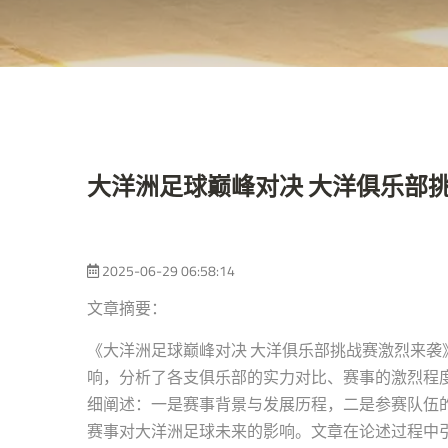
大洋洲足球巅峰对决 大洋俱乐部
2025-06-29 06:58:14
文章摘要：
《大洋洲足球巅峰对决 大洋俱乐部挑战赛激烈来
响，分析了各支俱乐部的实力对比、赛事的激烈程
细阐述：一是赛事背景与发展历程，二是参赛队伍
赛事对大洋洲足球未来的影响。文章在论述过程中