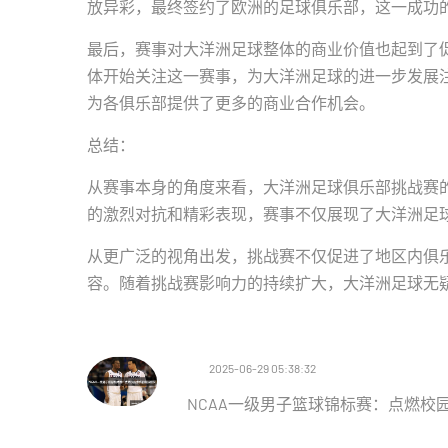
放异彩，最终签约了欧洲的足球俱乐部，这一成功
最后，赛事对大洋洲足球整体的商业价值也起到了
体开始关注这一赛事，为大洋洲足球的进一步发展
为各俱乐部提供了更多的商业合作机会。
总结：
从赛事本身的角度来看，大洋洲足球俱乐部挑战赛
的激烈对抗和精彩表现，赛事不仅展现了大洋洲足
从更广泛的视角出发，挑战赛不仅促进了地区内俱
容。随着挑战赛影响力的持续扩大，大洋洲足球无
2025-06-29 05:38:32
NCAA一级男子篮球锦标赛：点燃校