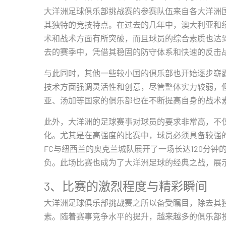
大洋洲足球俱乐部挑战赛的参赛队伍来自各大洋洲
其独特的竞技特点。在过去的几年中，澳大利亚和
术和战术方面有所突破，而且球员的综合素质也达
去的赛季中，凭借其稳固的防守体系和快速的反击战
与此同时，其他一些较小国的俱乐部也开始逐步崭
技术方面强调灵活性和创意，尽管整体实力较弱，
亚、汤加等国家的俱乐部也在不断提高自身的战术
此外，大洋洲的足球赛事对球员的要求非常高，不
化。尤其是在高强度的比赛中，球员必须具备较强
FC与纽西兰的奥克兰城队展开了一场长达120分
负。此场比赛也成为了大洋洲足球的经典之战，展
3、比赛的激烈程度与精彩瞬间
大洋洲足球俱乐部挑战赛之所以备受瞩目，除去其
素。随着赛事竞争水平的提升，越来越多的俱乐部