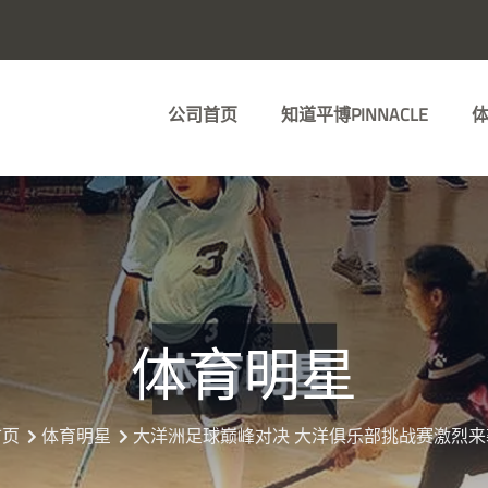
公司首页
知道平博PINNACLE
体育明星
首页
体育明星
大洋洲足球巅峰对决 大洋俱乐部挑战赛激烈来