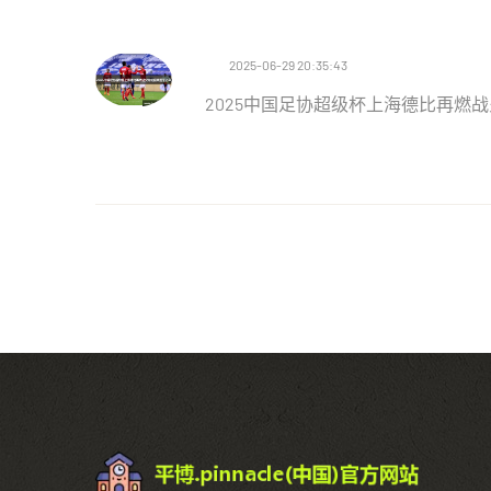
2025-06-29 20:35:43
2025中国足协超级杯上海德比再燃