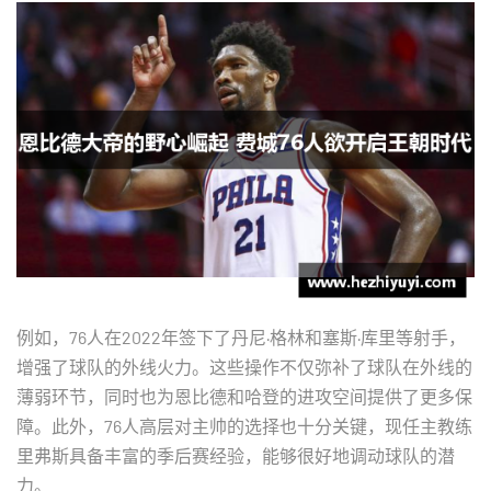
例如，76人在2022年签下了丹尼·格林和塞斯·库里等射手，
增强了球队的外线火力。这些操作不仅弥补了球队在外线的
薄弱环节，同时也为恩比德和哈登的进攻空间提供了更多保
障。此外，76人高层对主帅的选择也十分关键，现任主教练
里弗斯具备丰富的季后赛经验，能够很好地调动球队的潜
力。