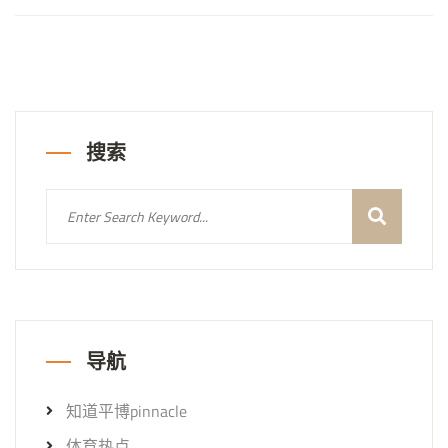
搜索
导航
知道平博pinnacle
体育热点