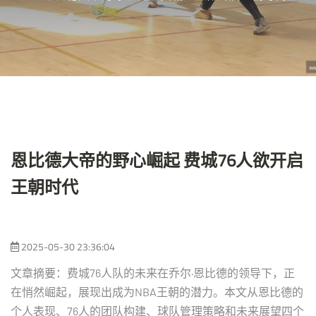
恩比德大帝的野心崛起 费城76人欲开启
王朝时代
2025-05-30 23:36:04
文章摘要：费城76人队的未来在乔尔·恩比德的领导下，正
在悄然崛起，展现出成为NBA王朝的潜力。本文从恩比德的
个人表现、76人的团队构建、球队管理策略和未来展望四个