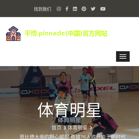
找到我们
体育明星
首页
体育明星
恩比德大帝的野心崛起 费城76人欲开启王朝时代