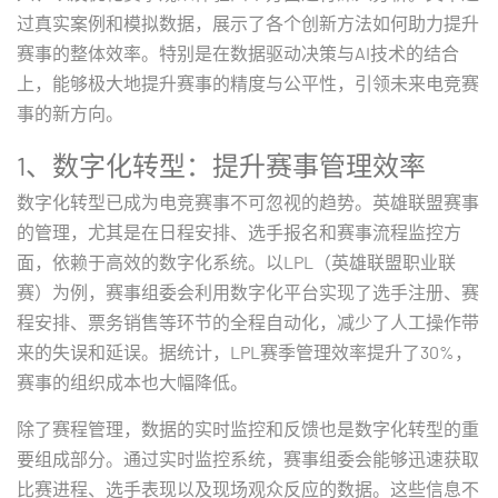
过真实案例和模拟数据，展示了各个创新方法如何助力提升
赛事的整体效率。特别是在数据驱动决策与AI技术的结合
上，能够极大地提升赛事的精度与公平性，引领未来电竞赛
事的新方向。
1、数字化转型：提升赛事管理效率
数字化转型已成为电竞赛事不可忽视的趋势。英雄联盟赛事
的管理，尤其是在日程安排、选手报名和赛事流程监控方
面，依赖于高效的数字化系统。以LPL（英雄联盟职业联
赛）为例，赛事组委会利用数字化平台实现了选手注册、赛
程安排、票务销售等环节的全程自动化，减少了人工操作带
来的失误和延误。据统计，LPL赛季管理效率提升了30%，
赛事的组织成本也大幅降低。
除了赛程管理，数据的实时监控和反馈也是数字化转型的重
要组成部分。通过实时监控系统，赛事组委会能够迅速获取
比赛进程、选手表现以及现场观众反应的数据。这些信息不