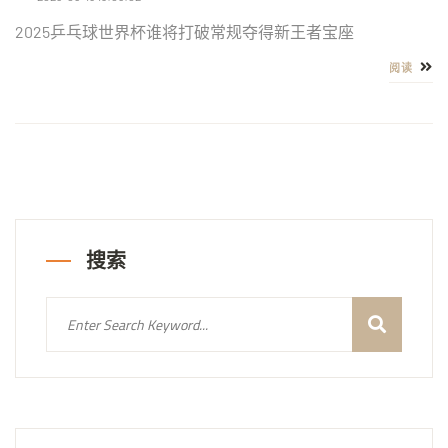
2025乒乓球世界杯谁将打破常规夺得新王者宝座
阅读
搜索