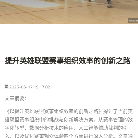
提升英雄联盟赛事组织效率的创新之路
2025-06-17 19:17:02
文章摘要：
《以提升英雄联盟赛事组织效率的创新之路》探讨了当前英
雄联盟赛事组织中的挑战与创新解决方案。从赛事管理的数
字化转型、数据分析技术的应用、人工智能辅助裁判的引
入、以及优化赛事观众体验四个方面进行深入分析。文章通