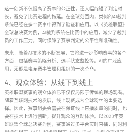
这一创新不仅提高了赛事的公正性，还大幅缩短了判定时
长，避免了比赛进程的拖延。在全球范围内，类似的AI裁判
系统已经在多个赛事中得到了验证和应用。以《英雄联盟》
全球总决赛为例，AI裁判系统在比赛中的应用，减少了裁判
员的工作压力，同时保障了赛事判定的公平性和准确性。
未来，随着AI技术的不断发展，它将进一步影响赛事的各个
方面，包括赛事策略分析、选手状态监控等。AI的广泛应
用，无疑是电竞赛事管理和组织的一次革命。
4、观众体验：从线下到线上
英雄联盟赛事的观众体验已不仅仅局限于传统的现场观看。
随着互联网技术的发展，线上观赛成为全球粉丝的重要选
择。因此，赛事组委会需要在保证线上直播质量的同时，也
要在技术上进行创新，提升观众的互动体验。以2020年英
雄联盟全球总决赛为例，赛事通过多平台实时直播，同时利
用增强现实（AR）和虚拟现实（VR）技术，为观众提供了