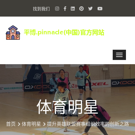
找到我们
体育明星
首页
体育明星
提升英雄联盟赛事组织效率的创新之路