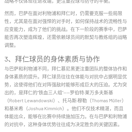
战略不仅体现在进攻端，更注重控球与防守的平衡。
然而，巴萨在面对利物浦和拜仁时，仍需要克服一些局限
性，尤其是在面对强悍的对手时，如何保持战术的流畅性与
应变能力，成为了他们的挑战。在下一阶段的赛季中，巴萨
能否再次塑造辉煌，还需依赖球员间的默契与教练组的战略
调整。
3、拜仁球员的身体素质与协作
与巴萨和利物浦不同，拜仁慕尼黑更注重团队的整体协作和
身体素质的提升。拜仁球员往往在体能与对抗中占据明显优
势，这使得他们在对阵强敌时能够形成巨大的压迫。尤为突
出的，是拜仁的“铁血三人组”——罗伯特·莱万多夫斯基
（Robert Lewandowski）、托马斯·穆勒（Thomas Müller）
和基米希（Joshua Kimmich）。他们不仅技术精湛，而且
体能出众，能够在比赛中持续施加压力。在与巴萨和利物浦
的对抗中，这种身体优势往往成为决定胜负的关键因素。