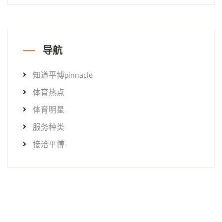
导航
知道平博pinnacle
体育热点
体育明星
服务种类
接洽平博