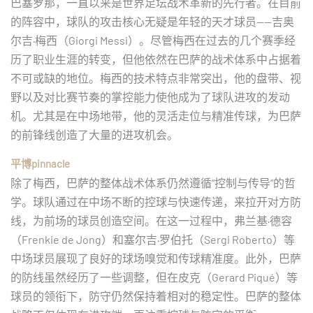
巴塞罗那，一直以来是世界足坛战术革新的先行者。在目前
的阵容中，球队的攻击核心无疑是年轻的天才球员——吉奥
尔吉·梅西（Giorgi Messi）。尽管梅西在过去的几个赛季经
历了职业生涯的转变，但他依然在巴萨的战术体系中占据着
不可或缺的地位。梅西的技术特点非常突出，他的盘带、视
野以及对比赛节奏的掌控能力使他成为了球队进攻的发动
机。尤其是在中场地带，他的灵活走位与精准传球，为巴萨
的前锋线创造了大量的进攻机会。
平博pinnacle
除了梅西，巴萨的整体战术体系仍然遵循“控制与传导”的哲
学。球队通过在中场不断的控球与快速传递，来拉开对方防
线，为前场的球员创造空间。在这一过程中，弗兰基·德容
（Frenkie de Jong）和塞尔吉·罗伯托（Sergi Roberto）等
中场球员展现了良好的球场嗅觉和传球精准度。此外，巴萨
的防线虽然经历了一些调整，但在皮克（Gerard Piqué）等
球员的领衔下，防守仍然保持着相对的稳定性。巴萨的整体