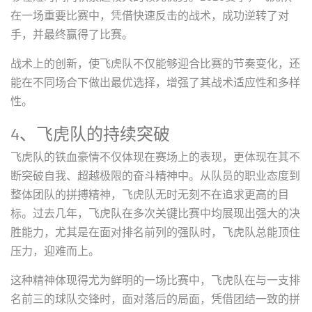
在一场重要比赛中，凭借快速反击的战术，成功逆转了对
手，并最终赢得了比赛。
战术上的创新，使飞虎队不仅能够迎合比赛的节奏变化，还
能在不同场合下做出最优选择，增强了其战术适应性和多样
性。
4、飞虎队的持续突破
飞虎队的铁血豪情不仅体现在赛场上的表现，更体现在其不
断突破自我、超越极限的奋斗精神中。从队员的职业态度到
整体团队的拼搏精神，飞虎队无时无刻不在追求更高的目
标。过去几年，飞虎队在多次关键比赛中均展现出强大的决
胜能力，尤其是在面对排名前列的强队时，飞虎队总能顶住
压力，迎难而上。
这种精神体现得尤为鲜明的一场比赛中，飞虎队在与一支排
名前三的球队交锋时，面对落后的局面，凭借团结一致的拼