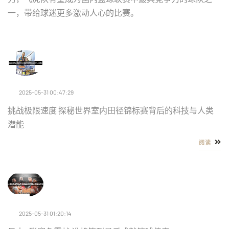
一，带给球迷更多激动人心的比赛。
2025-05-31 00:47:29
挑战极限速度 探秘世界室内田径锦标赛背后的科技与人类
潜能
阅读
2025-05-31 01:20:14