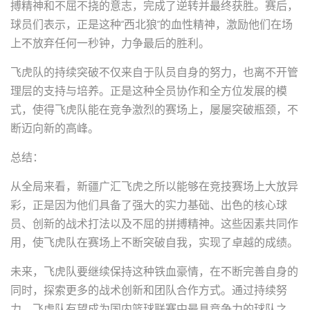
搏精神和不屈不挠的意志，完成了逆转并最终获胜。赛后，
球员们表示，正是这种“西北狼”的血性精神，激励他们在场
上不放弃任何一秒钟，力争最后的胜利。
飞虎队的持续突破不仅来自于队员自身的努力，也离不开管
理层的支持与培养。正是这种全员协作和全方位发展的模
式，使得飞虎队能在竞争激烈的赛场上，屡屡突破瓶颈，不
断迈向新的高峰。
总结：
从全局来看，新疆广汇飞虎之所以能够在竞技赛场上大放异
彩，正是因为他们具备了强大的实力基础、出色的核心球
员、创新的战术打法以及不屈的拼搏精神。这些因素共同作
用，使飞虎队在赛场上不断突破自我，实现了卓越的成绩。
未来，飞虎队要继续保持这种铁血豪情，在不断完善自身的
同时，探索更多的战术创新和团队合作方式。通过持续努
力，飞虎队有望成为国内篮球联赛中最具竞争力的球队之