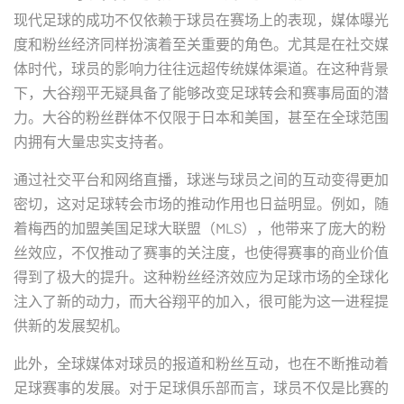
现代足球的成功不仅依赖于球员在赛场上的表现，媒体曝光
度和粉丝经济同样扮演着至关重要的角色。尤其是在社交媒
体时代，球员的影响力往往远超传统媒体渠道。在这种背景
下，大谷翔平无疑具备了能够改变足球转会和赛事局面的潜
力。大谷的粉丝群体不仅限于日本和美国，甚至在全球范围
内拥有大量忠实支持者。
通过社交平台和网络直播，球迷与球员之间的互动变得更加
密切，这对足球转会市场的推动作用也日益明显。例如，随
着梅西的加盟美国足球大联盟（MLS），他带来了庞大的粉
丝效应，不仅推动了赛事的关注度，也使得赛事的商业价值
得到了极大的提升。这种粉丝经济效应为足球市场的全球化
注入了新的动力，而大谷翔平的加入，很可能为这一进程提
供新的发展契机。
此外，全球媒体对球员的报道和粉丝互动，也在不断推动着
足球赛事的发展。对于足球俱乐部而言，球员不仅是比赛的