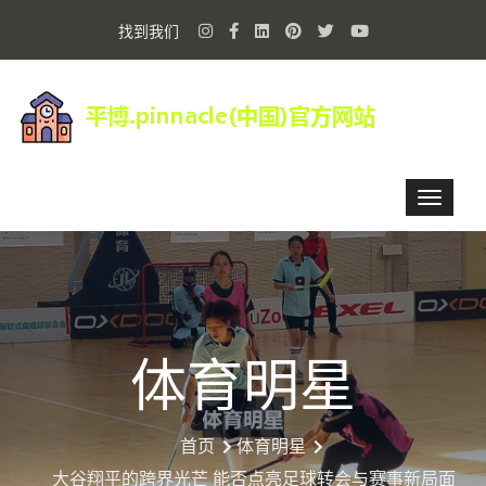
找到我们
体育明星
首页
体育明星
大谷翔平的跨界光芒 能否点亮足球转会与赛事新局面