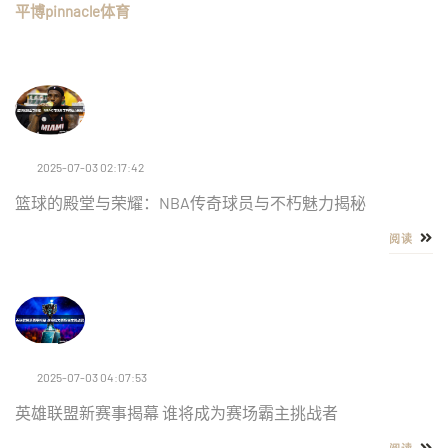
平博pinnacle体育
2025-07-03 02:17:42
篮球的殿堂与荣耀：NBA传奇球员与不朽魅力揭秘
阅读
2025-07-03 04:07:53
英雄联盟新赛事揭幕 谁将成为赛场霸主挑战者