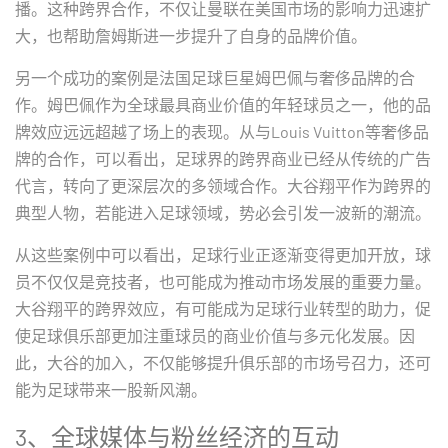
播。这种跨界合作，不仅让曼联在美国市场的影响力迅速扩
大，也帮助詹姆斯进一步提升了自身的品牌价值。
另一个成功的案例是法国足球巨星姆巴佩与奢侈品牌的合
作。姆巴佩作为全球最具商业价值的年轻球员之一，他的品
牌效应远远超越了场上的表现。从与Louis Vuitton等奢侈品
牌的合作，可以看出，足球界的跨界商业已经从传统的广告
代言，转向了更深层次的多领域合作。大谷翔平作为跨界的
典型人物，若能进入足球领域，势必会引发一波新的潮流。
从这些案例中可以看出，足球行业正逐渐变得更加开放，球
员不仅仅是竞技者，也可能成为推动市场发展的重要力量。
大谷翔平的跨界效应，有可能成为足球行业转型的助力，促
使足球俱乐部更加注重球员的商业价值与多元化发展。因
此，大谷的加入，不仅能够提升俱乐部的市场号召力，还可
能为足球带来一股新风潮。
3、全球媒体与粉丝经济的互动