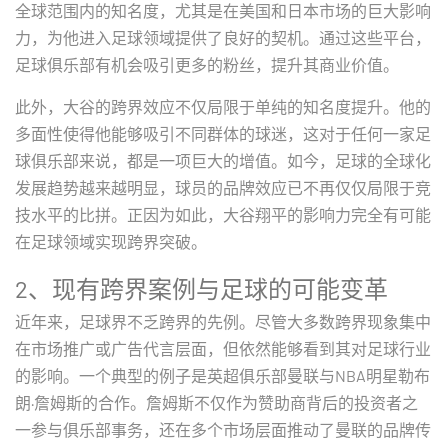
全球范围内的知名度，尤其是在美国和日本市场的巨大影响
力，为他进入足球领域提供了良好的契机。通过这些平台，
足球俱乐部有机会吸引更多的粉丝，提升其商业价值。
此外，大谷的跨界效应不仅局限于单纯的知名度提升。他的
多面性使得他能够吸引不同群体的球迷，这对于任何一家足
球俱乐部来说，都是一项巨大的增值。如今，足球的全球化
发展趋势越来越明显，球员的品牌效应已不再仅仅局限于竞
技水平的比拼。正因为如此，大谷翔平的影响力完全有可能
在足球领域实现跨界突破。
2、现有跨界案例与足球的可能变革
近年来，足球界不乏跨界的先例。尽管大多数跨界现象集中
在市场推广或广告代言层面，但依然能够看到其对足球行业
的影响。一个典型的例子是英超俱乐部曼联与NBA明星勒布
朗·詹姆斯的合作。詹姆斯不仅作为赞助商背后的投资者之
一参与俱乐部事务，还在多个市场层面推动了曼联的品牌传