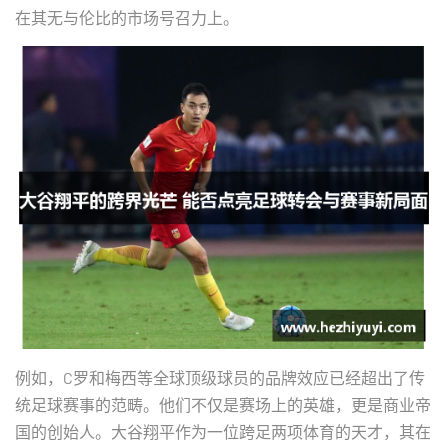
在其无与伦比的市场号召力上。
例如，C罗和梅西等全球顶级球员的品牌效应已经超出了传
统足球赛事的范畴。他们不仅是赛场上的英雄，更是商业帝
国的创始人。大谷翔平作为一位跨足两项体育的天才，其在