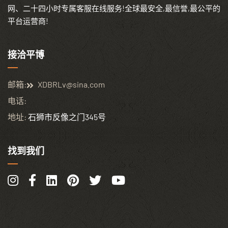
网、二十四小时专属客服在线服务!全球最安全,最信誉,最公平的
平台运营商!
接洽平博
邮箱:
XDBRLv@sina.com
电话:
地址:
石狮市反像之门345号
找到我们