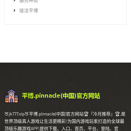
服务种类
接洽平博
🍑jk777.vip🍑平博.pinnacle(中国)官方网站🏆『冷月推荐』🏆,是
世界顶级真人游戏让生活更精彩!为国内游戏玩家打造的全球最
顶级乐趣游戏APP,提供下载、入口、首页、平台、登陆、官