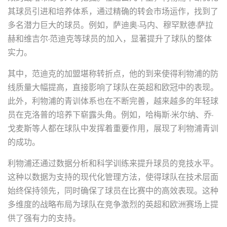
其球员引进和培养体系，通过精确的转会市场运作，找到了
多名潜力巨大的球员。例如，萨迪奥·马内、穆罕默德·萨拉
赫和维吉尔·范迪克等球员的加入，显著提升了球队的整体
实力。
其中，范迪克的加盟堪称转折点，他的到来使得利物浦的防
线质量大幅提高，直接影响了球队在英超和欧冠中的表现。
此外，利物浦的青训体系也在不断完善，越来越多的年轻球
员在克洛普的培养下崭露头角。例如，哈梅斯·米尔纳、乔·
戈麦斯等人都在球队中发挥着重要作用，展现了利物浦青训
的成功。
利物浦还通过数据分析和科学训练来提升球员的竞技水平。
这种以数据为支持的现代化管理方法，使得球队在技术层面
始终保持领先，同时确保了球员在比赛中的高效表现。这种
多维度的战略布局为球队在竞争激烈的英超和欧洲赛场上提
供了强有力的支持。