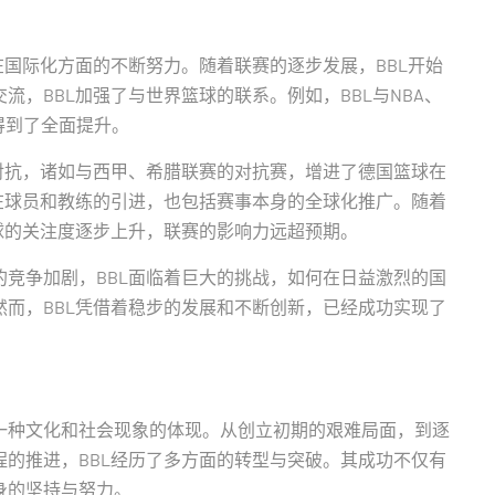
在国际化方面的不断努力。随着联赛的逐步发展，BBL开始
，BBL加强了与世界篮球的联系。例如，BBL与NBA、
得到了全面提升。
对抗，诸如与西甲、希腊联赛的对抗赛，增进了德国篮球在
在球员和教练的引进，也包括赛事本身的全球化推广。随着
球的关注度逐步上升，联赛的影响力远超预期。
竞争加剧，BBL面临着巨大的挑战，如何在日益激烈的国
而，BBL凭借着稳步的发展和不断创新，已经成功实现了
。
一种文化和社会现象的体现。从创立初期的艰难局面，到逐
的推进，BBL经历了多方面的转型与突破。其成功不仅有
身的坚持与努力。